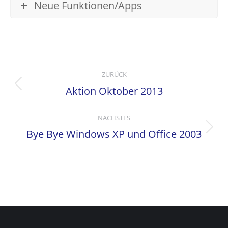
Neue Funktionen/Apps
Kommentarnavigation
ZURÜCK
Aktion Oktober 2013
Vorheriger
Beitrag:
NÄCHSTES
Bye Bye Windows XP und Office 2003
Nächster
Beitrag: